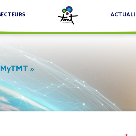
SECTEURS
ACTUALI
« MyTMT »