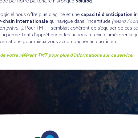
pé par notre partenaire historique
Solulog
.
logiciel nous offre plus d’agilité et une
capacité d’anticipation i
y-chain internationale
qui navigue dans l’incertitude
(retard / co
on prévu…)
. Pour TMT, il semblait cohérent de s’équiper de ces 
ui permettent d’appréhender les actions à tenir, d’améliorer la qua
formations pour mieux vous accompagner au quotidien.
e votre référent TMT pour plus d’informations sur ce service.