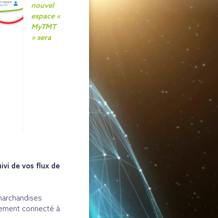
nouvel
espace «
MyTMT
» sera
vi de vos flux de
 marchandises
tement connecté à