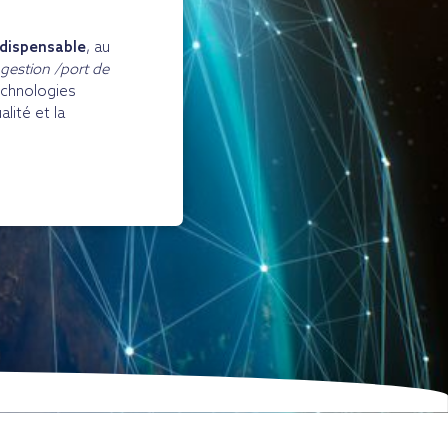
ndispensable
, au
ngestion /port de
technologies
lité et la