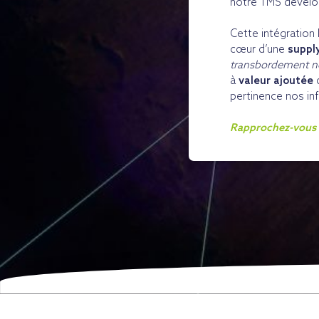
notre TMS dévelop
Cette intégration 
cœur d’une
suppl
transbordement n
à
valeur ajoutée
q
pertinence nos in
Rapprochez-vous d