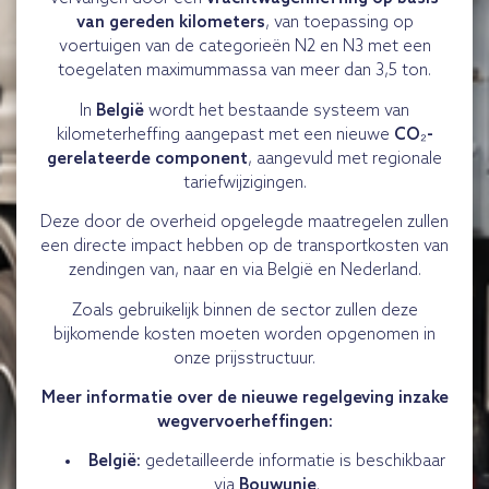
van gereden kilometers
, van toepassing op
voertuigen van de categorieën N2 en N3 met een
toegelaten maximummassa van meer dan 3,5 ton.
In
België
wordt het bestaande systeem van
kilometerheffing aangepast met een nieuwe
CO₂-
gerelateerde component
, aangevuld met regionale
tariefwijzigingen.
Deze door de overheid opgelegde maatregelen zullen
een directe impact hebben op de transportkosten van
zendingen van, naar en via België en Nederland.
Zoals gebruikelijk binnen de sector zullen deze
bijkomende kosten moeten worden opgenomen in
onze prijsstructuur.
Meer informatie over de nieuwe regelgeving inzake
wegvervoerheffingen:
België:
gedetailleerde informatie is beschikbaar
via
Bouwunie
.